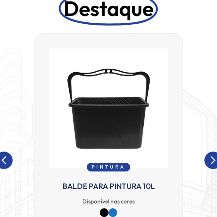
Destaque
PINTURA
BALDE PARA PINTURA 10L
B
Disponível nas cores