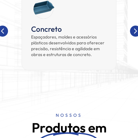
Concreto
A
s
Espaçadores, moldes e acessórios
Pe
xas
plásticos desenvolvidos para oferecer
ve
ios
precisão, resistência e agilidade em
di
o.
obras e estruturas de concreto.
pr
fun
NOSSOS
Produtos em