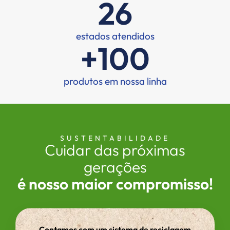
26
estados atendidos
+
100
produtos em nossa linha
SUSTENTABILIDADE
Cuidar das próximas
gerações
é nosso maior compromisso!
Contamos com um sistema de reciclagem